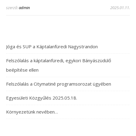
szerző:
admin
2025.01.11.
Jóga és SUP a Káptalanfüredi Nagystrandon
Felszólalás a káptalanfüredi, egykori Bányászüdülő
beépítése ellen
Felszólalás a Citymatiné programsorozat ügyében
Egyesületi Közgyűlés 2025.05.18.
Környezetünk nevében…