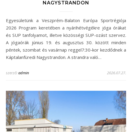
NAGYSTRANDON
Egyesületünk a Veszprém-Balaton Európa Sportrégiója
2026 Program keretében a nyárihétvégékre jóga órákat
és SUP tanfolyamot, illetve közösségi SUP-ozást szervez.
A jógaórák június 19. és augusztus 30. között minden
péntek, szombat és vasárnap reggel7:30-kor kezdődnek a
Káptalanfüredi Nagystrandon. A strandra való…
szerző:
admin
2026.07.27.