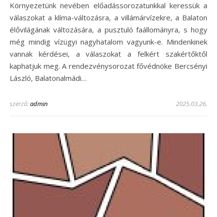
Környezetünk nevében előadássorozatunkkal keressük a
válaszokat a klíma-változásra, a villámárvízekre, a Balaton
élővilágának változására, a pusztuló faállományra, s hogy
még mindig vízügyi nagyhatalom vagyunk-e. Mindenkinek
vannak kérdései, a válaszokat a felkért szakértőktől
kaphatjuk meg. A rendezvénysorozat fővédnöke Bercsényi
László, Balatonalmádi…
szerző:
admin
2025.03.26.